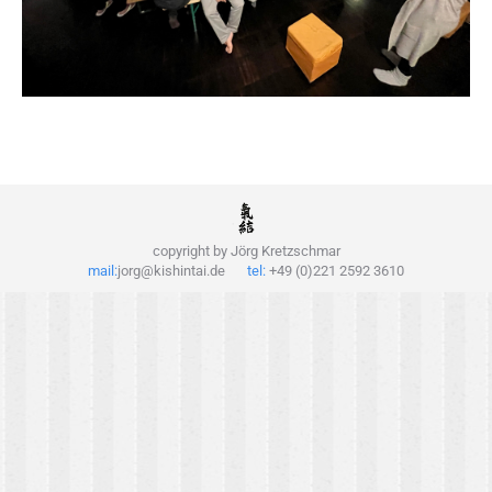
copyright by Jörg Kretzschmar
mail:
jorg@kishintai.de
tel:
+49 (0)221 2592 3610